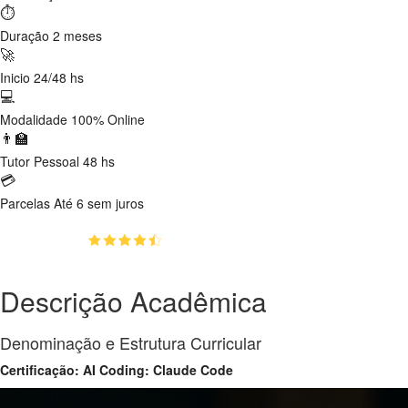
⏱
Duração
2 meses
🚀
Inicio
24/48 hs
💻
Modalidade
100% Online
👨‍🏫
Tutor
Pessoal 48 hs
💳
Parcelas
Até 6 sem juros
(4.5)
👥
150
alunos inscritos
Descrição Acadêmica
Denominação e Estrutura Curricular
Certificação: AI Coding: Claude Code