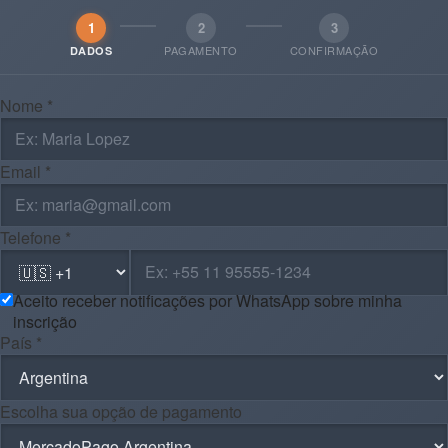
1
2
3
PAGAMENTO
CONFIRMAÇÃO
DADOS
Nome *
Email *
Telefone *
Aceito receber notificações por WhatsApp sobre minha
inscrição
País *
Escolha sua opção de pagamento