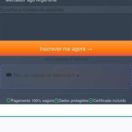
Escolha o número de parcelas
Inscrever-me agora →
Leva apenas 2 minutos
🎟️
Tem um cupom de desconto?
▼
Pagamento 100% seguro
Dados protegidos
Certificado incluído