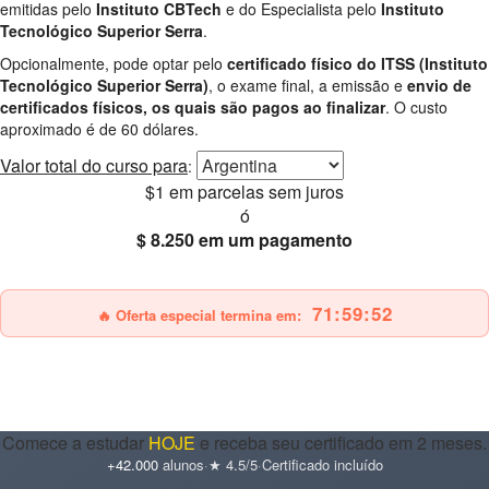
emitidas pelo
Instituto CBTech
e do Especialista pelo
Instituto
Tecnológico Superior Serra
.
Opcionalmente, pode optar pelo
certificado físico do ITSS (Instituto
Tecnológico Superior Serra)
, o exame final, a emissão e
envio de
certificados físicos, os quais são pagos ao finalizar
. O custo
aproximado é de 60 dólares.
Valor total
do curso para
:
$1
em parcelas sem juros
ó
$ 8.250
em um pagamento
25% OFF
Frete grátis
71:59:51
🔥 Oferta especial termina em:
Comece a estudar
HOJE
e receba seu certificado em 2 meses.
+42.000
alunos
·
★ 4.5/5
·
Certificado incluído